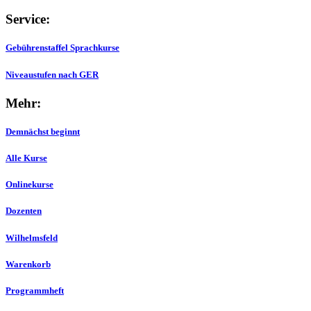
Service:
Gebührenstaffel Sprachkurse
Niveaustufen nach GER
Mehr:
Demnächst beginnt
Alle Kurse
Onlinekurse
Dozenten
Wilhelmsfeld
Warenkorb
Programmheft