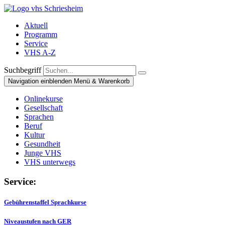
Aktuell
Programm
Service
VHS A-Z
Suchbegriff
Navigation einblenden
Menü & Warenkorb
Onlinekurse
Gesellschaft
Sprachen
Beruf
Kultur
Gesundheit
Junge VHS
VHS unterwegs
Service:
Gebührenstaffel Sprachkurse
Niveaustufen nach GER