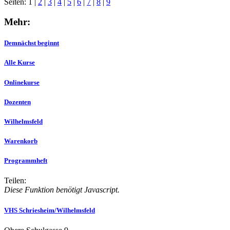
Seiten:
1
|
2
|
3
|
4
|
5
|
6
|
7
|
8
|
9
Mehr:
Demnächst beginnt
Alle Kurse
Onlinekurse
Dozenten
Wilhelmsfeld
Warenkorb
Programmheft
Teilen:
Diese Funktion benötigt Javascript.
VHS Schriesheim/Wilhelmsfeld