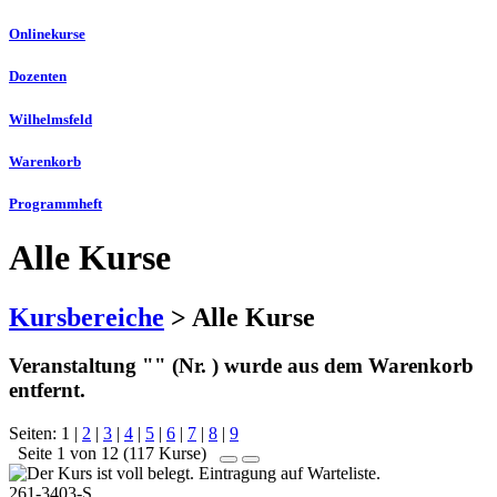
Onlinekurse
Dozenten
Wilhelmsfeld
Warenkorb
Programmheft
Alle Kurse
Kursbereiche
> Alle Kurse
Veranstaltung "" (Nr. ) wurde aus dem Warenkorb
entfernt.
Seiten:
1
|
2
|
3
|
4
|
5
|
6
|
7
|
8
|
9
Seite 1 von 12 (117 Kurse)
261-3403-S