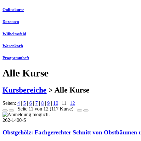
Onlinekurse
Dozenten
Wilhelmsfeld
Warenkorb
Programmheft
Alle Kurse
Kursbereiche
> Alle Kurse
Seiten:
4
|
5
|
6
|
7
|
8
|
9
|
10
|
11
|
12
Seite 11 von 12 (117 Kurse)
262-1400-S
Obstgehölz: Fachgerechter Schnitt von Obstbäumen 