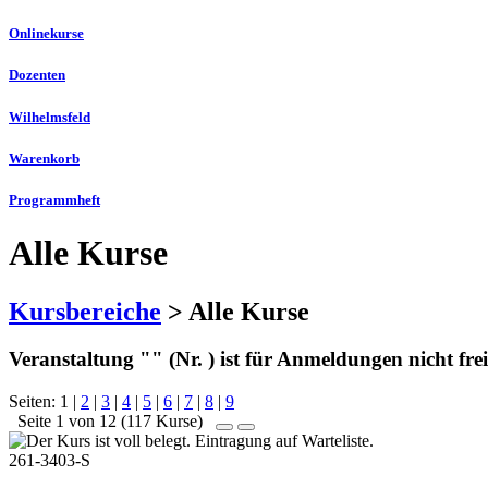
Onlinekurse
Dozenten
Wilhelmsfeld
Warenkorb
Programmheft
Alle Kurse
Kursbereiche
> Alle Kurse
Veranstaltung "" (Nr. ) ist für Anmeldungen nicht fre
Seiten:
1
|
2
|
3
|
4
|
5
|
6
|
7
|
8
|
9
Seite 1 von 12 (117 Kurse)
261-3403-S