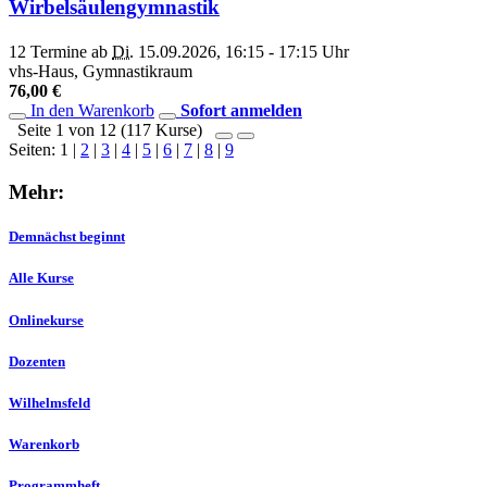
Wirbelsäulengymnastik
12 Termine ab
Di.
15.09.2026, 16:15 - 17:15 Uhr
vhs-Haus, Gymnastikraum
76,00 €
In den Warenkorb
Sofort anmelden
Seite 1 von 12 (117 Kurse)
Seiten:
1
|
2
|
3
|
4
|
5
|
6
|
7
|
8
|
9
Mehr:
Demnächst beginnt
Alle Kurse
Onlinekurse
Dozenten
Wilhelmsfeld
Warenkorb
Programmheft