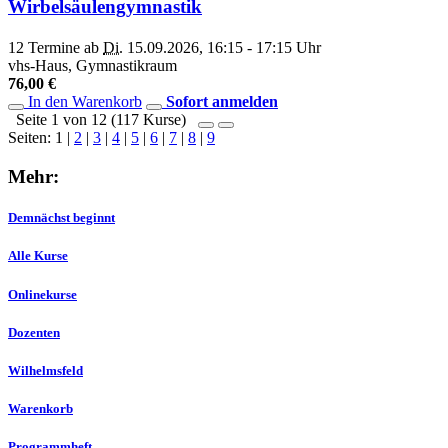
Wirbelsäulengymnastik
12 Termine ab
Di.
15.09.2026, 16:15 - 17:15 Uhr
vhs-Haus, Gymnastikraum
76,00 €
In den Warenkorb
Sofort anmelden
Seite 1 von 12 (117 Kurse)
Seiten:
1
|
2
|
3
|
4
|
5
|
6
|
7
|
8
|
9
Mehr:
Demnächst beginnt
Alle Kurse
Onlinekurse
Dozenten
Wilhelmsfeld
Warenkorb
Programmheft