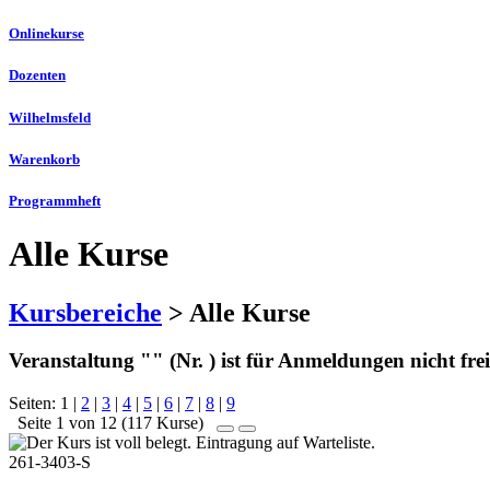
Onlinekurse
Dozenten
Wilhelmsfeld
Warenkorb
Programmheft
Alle Kurse
Kursbereiche
> Alle Kurse
Veranstaltung "" (Nr. ) ist für Anmeldungen nicht fre
Seiten:
1
|
2
|
3
|
4
|
5
|
6
|
7
|
8
|
9
Seite 1 von 12 (117 Kurse)
261-3403-S